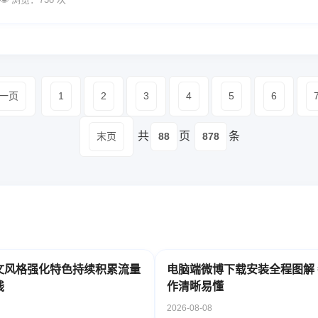
一页
1
2
3
4
5
6
共
页
条
末页
88
878
文风格强化特色持续积累流量
电脑端微博下载安装全程图解
钱
作清晰易懂
2026-08-08