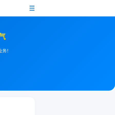
☰
气
业务！