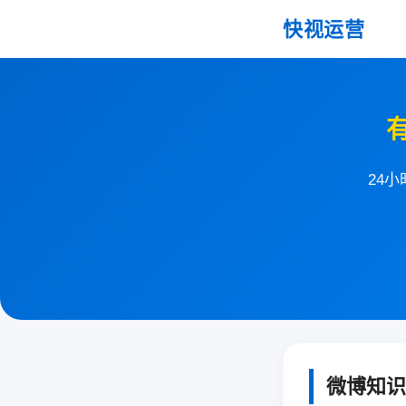
快视运营
24
微博知识