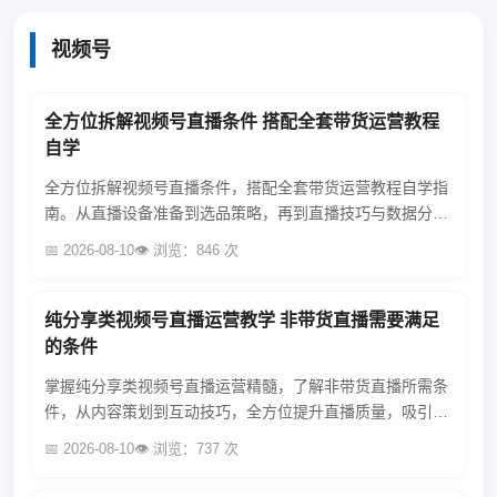
视频号
全方位拆解视频号直播条件 搭配全套带货运营教程
自学
全方位拆解视频号直播条件，搭配全套带货运营教程自学指
南。从直播设备准备到选品策略，再到直播技巧与数据分
析，助你轻松掌握视频号直播带货精髓，实现高效转化！...
📅 2026-08-10
👁️ 浏览：846 次
纯分享类视频号直播运营教学 非带货直播需要满足
的条件
掌握纯分享类视频号直播运营精髓，了解非带货直播所需条
件，从内容策划到互动技巧，全方位提升直播质量，吸引并
留住观众。...
📅 2026-08-10
👁️ 浏览：737 次