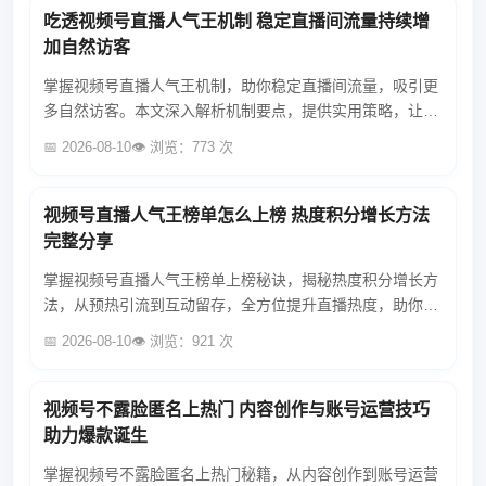
吃透视频号直播人气王机制 稳定直播间流量持续增
加自然访客
掌握视频号直播人气王机制，助你稳定直播间流量，吸引更
多自然访客。本文深入解析机制要点，提供实用策略，让你
的直播间人气持续攀升。...
📅 2026-08-10
👁️ 浏览：773 次
视频号直播人气王榜单怎么上榜 热度积分增长方法
完整分享
掌握视频号直播人气王榜单上榜秘诀，揭秘热度积分增长方
法，从预热引流到互动留存，全方位提升直播热度，助你轻
松上榜！...
📅 2026-08-10
👁️ 浏览：921 次
视频号不露脸匿名上热门 内容创作与账号运营技巧
助力爆款诞生
掌握视频号不露脸匿名上热门秘籍，从内容创作到账号运营