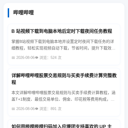
哔哩哔哩
B 站视频下载到电脑本地后定时下载夜间任务教程
掌握B站视频下载到电脑本地并设置定时夜间下载任务的详
细教程，轻松实现视频自动下载，节省时间，提升下载效
率，适合所有B站视频爱好者。...
📅 2026-08-06
👁️ 浏览：524 次
详解哔哩哔哩股票交易规则与买卖手续费计算完整教
程
本文详解哔哩哔哩股票交易规则与买卖手续费计算教程，涵
盖T+1制度、最低交易单位、佣金、印花税等费用构成，助
您精准掌握交易成本，提升投资收益。...
📅 2026-08-06
👁️ 浏览：891 次
如何用哔哩哔哩扫码加入应援团支持喜欢的 UP 主