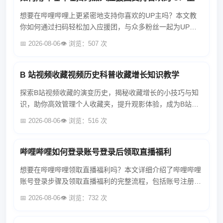
想要在哔哩哔哩上更紧密地支持你喜欢的UP主吗？本文教
你如何通过扫码轻松加入应援团，与众多粉丝一起为UP主
打call，享受更丰富的粉丝互动体验！...
📅 2026-08-06
👁️ 浏览：507 次
B 站视频收藏视频历史科普收藏增长知识教学
探索B站视频收藏的演变历史，揭秘收藏增长的小技巧与知
识，助你高效管理个人收藏夹，提升观影体验，成为B站收
藏达人！...
📅 2026-08-06
👁️ 浏览：516 次
哔哩哔哩如何登录账号登录后领取直播福利
想要在哔哩哔哩领取直播福利吗？本文详细介绍了哔哩哔哩
账号登录步骤及领取直播福利的完整流程，包括账号注册、
登录方式、福利查找与领取等，助你轻松获取心仪福利！...
📅 2026-08-06
👁️ 浏览：732 次