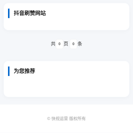
抖音刷赞网站
共
页
条
0
0
为您推荐
© 快视运营 版权所有