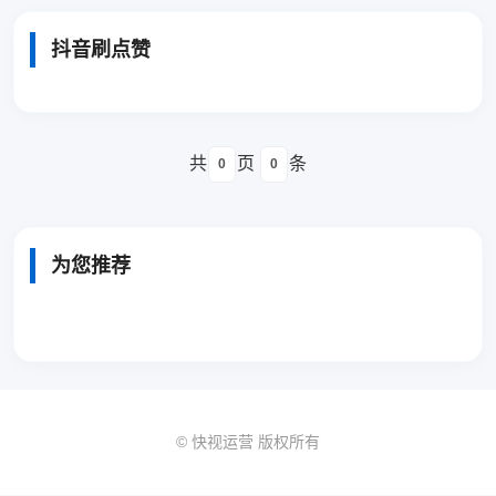
抖音刷点赞
共
页
条
0
0
为您推荐
© 快视运营 版权所有