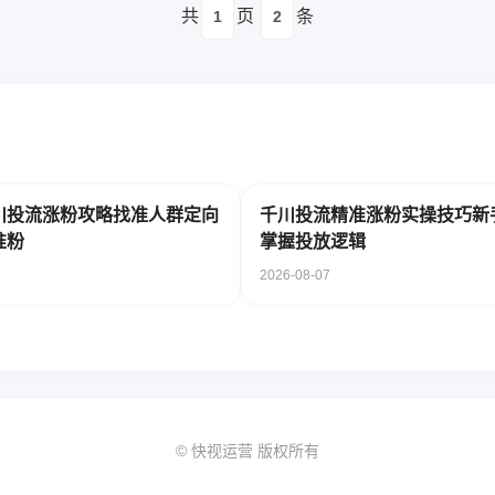
共
页
条
1
2
川投流涨粉攻略找准人群定向
千川投流精准涨粉实操技巧新
准粉
掌握投放逻辑
2026-08-07
© 快视运营 版权所有