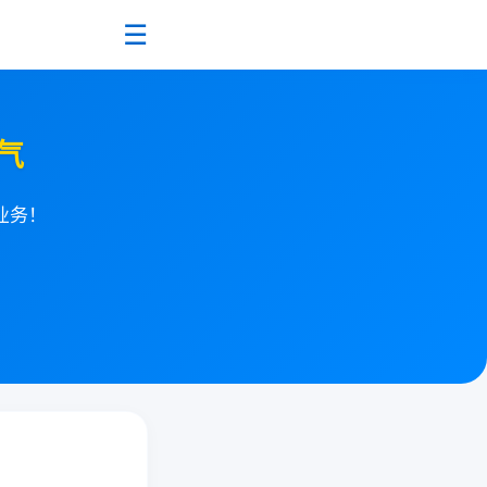
☰
气
业务！