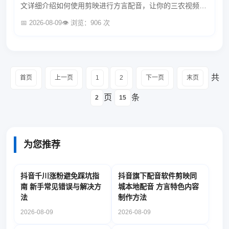
文详细介绍如何使用剪映进行方言配音，让你的三农视频更
接地气，吸引更多观众。...
📅 2026-08-09
👁️ 浏览：906 次
共
首页
上一页
1
2
下一页
末页
页
条
2
15
为您推荐
抖音千川涨粉避免踩坑指
抖音旗下配音软件剪映同
南 新手常见错误与解决方
城本地配音 方言特色内容
法
制作方法
2026-08-09
2026-08-09