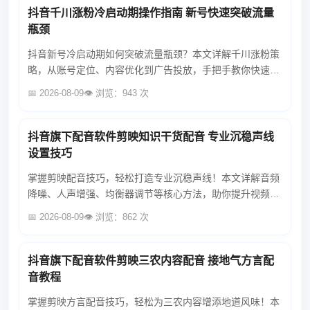
抖音千川涨粉冷启动期操作指南 新号快速突破流量
瓶颈
抖音新号冷启动期如何突破流量瓶颈？本文详解千川涨粉策
略，从账号定位、内容优化到广告投放，手把手教你快速积
累粉丝，提升账号权重，实现冷启动期流量爆发！...
📅 2026-08-09
👁️ 浏览：943 次
抖音旗下配音软件剪映知识干货配音 专业沉稳声线
设置技巧
掌握剪映配音技巧，轻松打造专业沉稳声线！本文详解音频
降噪、人声增强、均衡器调节等核心方法，助你提升视频音
质，结合抖音SEO优化策略，让作品脱颖而出。...
📅 2026-08-09
👁️ 浏览：862 次
抖音旗下配音软件剪映三农内容配音 接地气方言配
音教程
掌握剪映方言配音技巧，轻松为三农内容增添地道风味！本